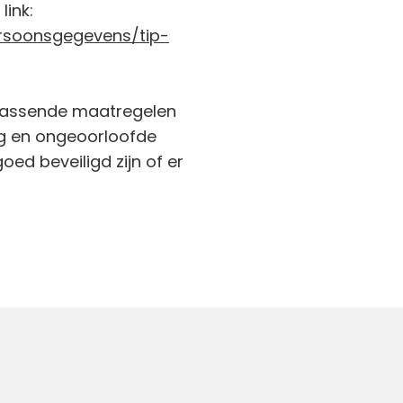
link:
ersoonsgegevens/tip-
passende maatregelen
g en ongeoorloofde
oed beveiligd zijn of er