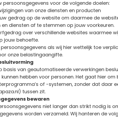
uw persoonsgegevens voor de volgende doelen:
wijzigingen van onze diensten en producten
jouw gedrag op de website om daarmee de website
en diensten af te stemmen op jouw voorkeuren.
urfgedrag over verschillende websites waarmee w
 jouw behoefte.
persoonsgegevens als wij hier wettelijk toe verplic
oor onze belastingaangifte.
sluitvorming
p basis van geautomatiseerde verwerkingen beslui
n kunnen hebben voor personen. Het gaat hier om 
rprogramma’s of -systemen, zonder dat daar ee
aza.nl) tussen zit.
nsgegevens bewaren
ersoonsgegevens niet langer dan strikt nodig is o
e gegevens worden verzameld. Wij hanteren de vo