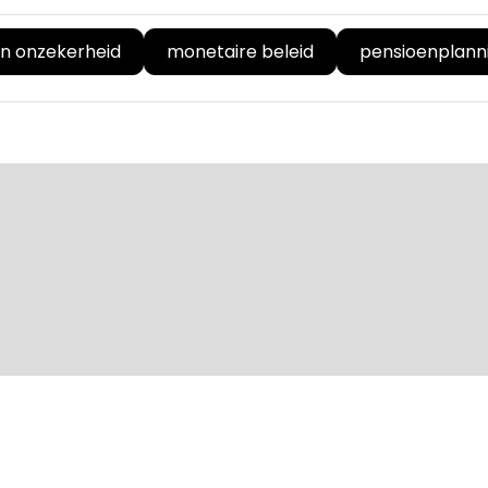
in onzekerheid
monetaire beleid
pensioenplann