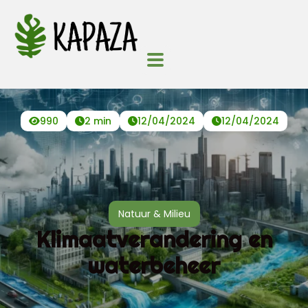
990
2 min
12/04/2024
12/04/2024
Natuur & Milieu
Klimaatverandering en
waterbeheer