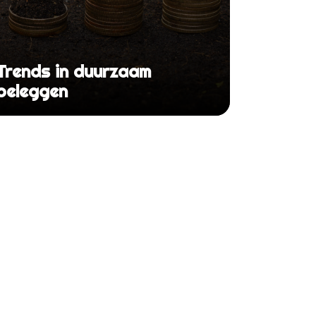
Trends in duurzaam
beleggen