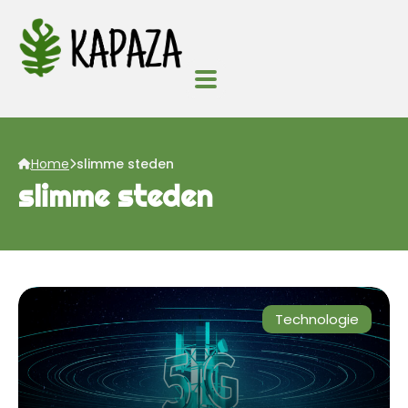
Home
slimme steden
slimme steden
Technologie